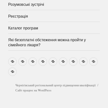
Розумовські зустрічі
Реєстрація
Каталог програм
Які безоплатні обстеження можна пройти у
сімейного лікаря?
Новини
Навчально-
Ми
Звіти
Про
План
Розумовські
Реєстрація
Катал
методичні
на
центр
графік
зустрічі
прогр
розробки
Youtube
Які
безоплатні
обстеження
можна
Чернігівський регіональний центр підвищення кваліфікації
пройти
Сайт працює на WordPress
у
сімейного
лікаря?