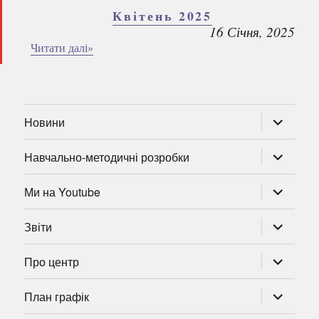
Квітень 2025
16 Січня, 2025
Читати далі»
розгорну
Новини
підменю
розгорну
Навчально-методичні розробки
підменю
розгорну
Ми на Youtube
підменю
розгорну
Звіти
підменю
розгорну
Про центр
підменю
розгорну
План графік
підменю