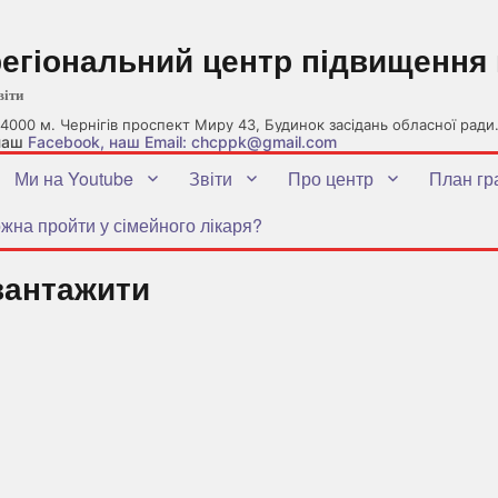
регіональний центр підвищення 
віти
4000 м. Чернігів проспект Миру 43, Будинок засідань обласної ради
 наш
Facebook
, наш Email: chcppk@gmail.com
Ми на Youtube
Звіти
Про центр
План гр
жна пройти у сімейного лікаря?
вантажити