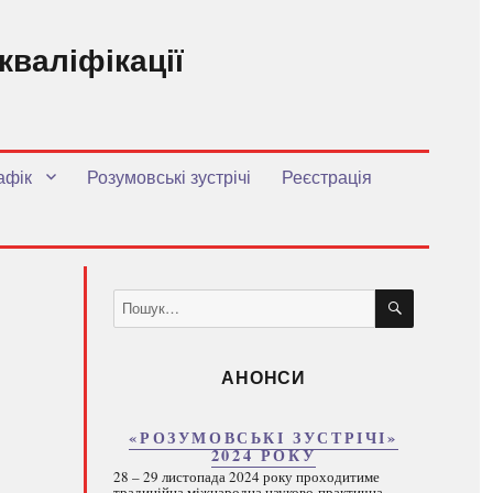
кваліфікації
.
афік
Розумовські зустрічі
Реєстрація
ШУКАТИ
Пошук
за
запитом:
АНОНСИ
«РОЗУМОВСЬКІ ЗУСТРІЧІ»
2024 РОКУ
28 – 29 листопада 2024 року проходитиме
традиційна міжнародна науково-практична...