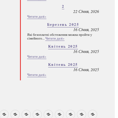
2
22 Січня, 2026
Читати далі»
Березень 2025
16 Січня, 2025
Які безоплатні обстеження можна пройти у
сімейного...
Читати далі»
Квітень 2025
16 Січня, 2025
Читати далі»
Квітень 2025
16 Січня, 2025
Читати далі»
овини
Навчально-
Ми
Звіти
Про
План
Розумовські
Реєстрація
Каталог
Які
методичні
на
центр
графік
зустрічі
програм
безоплатні