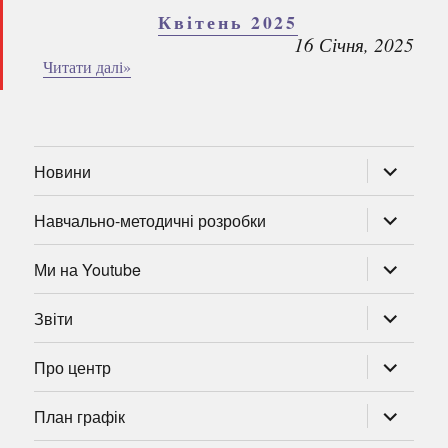
Квітень 2025
16 Січня, 2025
Читати далі»
розгорну
Новини
підменю
розгорну
Навчально-методичні розробки
підменю
розгорну
Ми на Youtube
підменю
розгорну
Звіти
підменю
розгорну
Про центр
підменю
розгорну
План графік
підменю