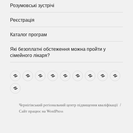
Розумовські зустрічі
Реєстрація
Каталог програм
Які безоплатні обстеження можна пройти у
сімейного лікаря?
Новини
Навчально-
Ми
Звіти
Про
План
Розумовські
Реєстрація
Катал
методичні
на
центр
графік
зустрічі
прогр
розробки
Youtube
Які
безоплатні
обстеження
можна
Чернігівський регіональний центр підвищення кваліфікації
пройти
Сайт працює на WordPress
у
сімейного
лікаря?