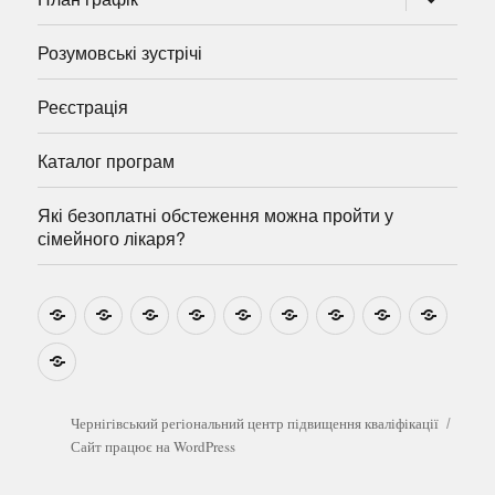
підменю
Розумовські зустрічі
Реєстрація
Каталог програм
Які безоплатні обстеження можна пройти у
сімейного лікаря?
Новини
Навчально-
Ми
Звіти
Про
План
Розумовські
Реєстрація
Катал
методичні
на
центр
графік
зустрічі
прогр
розробки
Youtube
Які
безоплатні
обстеження
можна
Чернігівський регіональний центр підвищення кваліфікації
пройти
Сайт працює на WordPress
у
сімейного