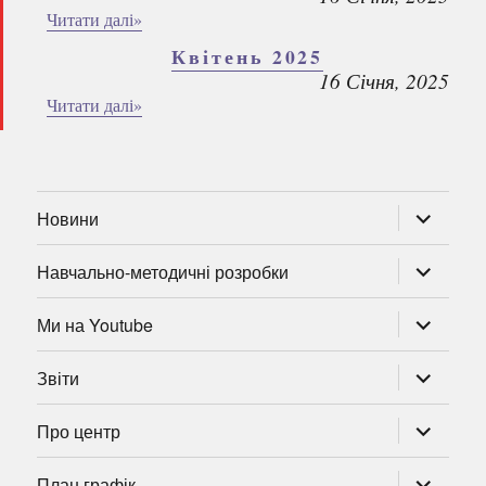
Читати далі»
Квітень 2025
16 Січня, 2025
Читати далі»
розгорну
Новини
підменю
розгорну
Навчально-методичні розробки
підменю
розгорну
Ми на Youtube
підменю
розгорну
Звіти
підменю
розгорну
Про центр
підменю
розгорну
План графік