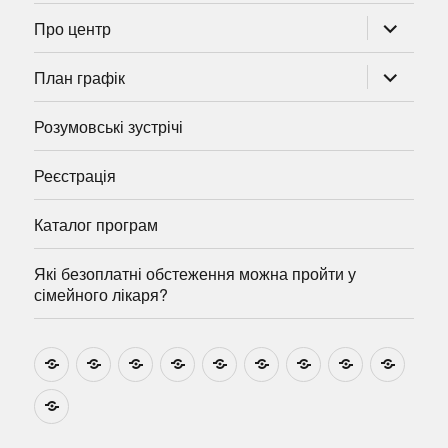
розгорну
Про центр
підменю
розгорну
План графік
підменю
Розумовські зустрічі
Реєстрація
Каталог програм
Які безоплатні обстеження можна пройти у
сімейного лікаря?
Новини
Навчально-
Ми
Звіти
Про
План
Розумовські
Реєстрація
Катал
методичні
на
центр
графік
зустрічі
прогр
розробки
Youtube
Які
безоплатні
обстеження