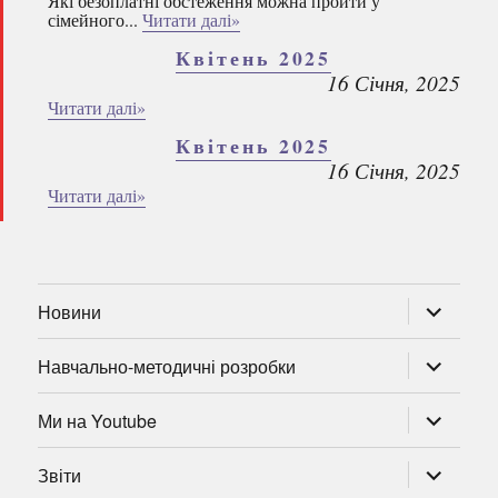
Які безоплатні обстеження можна пройти у
сімейного...
Читати далі»
Квітень 2025
16 Січня, 2025
Читати далі»
Квітень 2025
16 Січня, 2025
Читати далі»
розгорну
Новини
підменю
розгорну
Навчально-методичні розробки
підменю
розгорну
Ми на Youtube
підменю
розгорну
Звіти
підменю