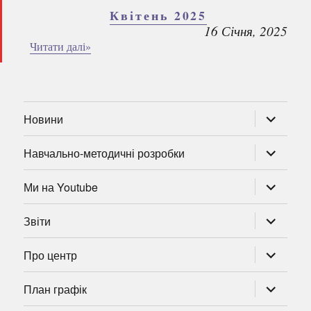
Квітень 2025
16 Січня, 2025
Читати далі»
розгорну
Новини
підменю
розгорну
Навчально-методичні розробки
підменю
розгорну
Ми на Youtube
підменю
розгорну
Звіти
підменю
розгорну
Про центр
підменю
розгорну
План графік
підменю