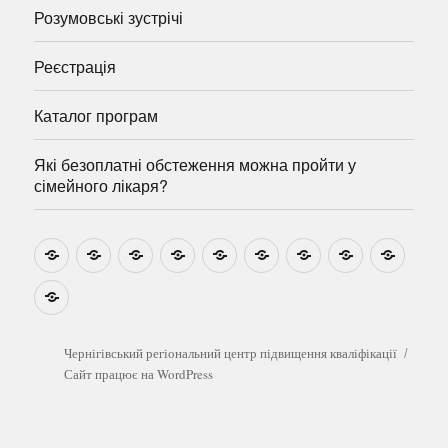
Розумовські зустрічі
Реєстрація
Каталог програм
Які безоплатні обстеження можна пройти у
сімейного лікаря?
Новини
Навчально-
Ми
Звіти
Про
План
Розумовські
Реєстрація
Катал
методичні
на
центр
графік
зустрічі
прогр
розробки
Youtube
Які
безоплатні
обстеження
можна
Чернігівський регіональний центр підвищення кваліфікації
пройти
Сайт працює на WordPress
у
сімейного
лікаря?