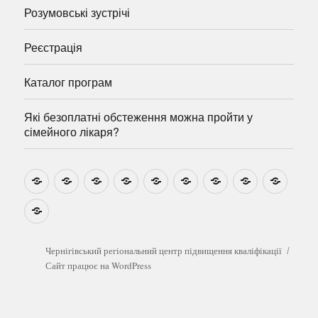
Розумовські зустрічі
Реєстрація
Каталог програм
Які безоплатні обстеження можна пройти у
сімейного лікаря?
Новини
Навчально-
Ми
Звіти
Про
План
Розумовські
Реєстрація
Катал
методичні
на
центр
графік
зустрічі
прогр
розробки
Youtube
Які
безоплатні
обстеження
можна
Чернігівський регіональний центр підвищення кваліфікації
пройти
Сайт працює на WordPress
у
сімейного
лікаря?