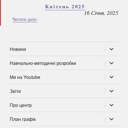
Квітень 2025
16 Січня, 2025
Читати далі»
розгорну
Новини
підменю
розгорну
Навчально-методичні розробки
підменю
розгорну
Ми на Youtube
підменю
розгорну
Звіти
підменю
розгорну
Про центр
підменю
розгорну
План графік
підменю