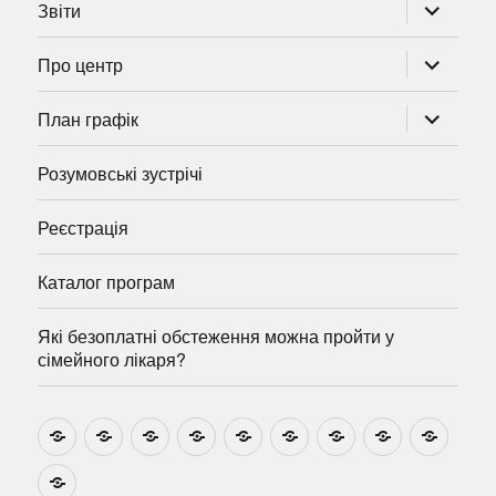
розгорну
Звіти
підменю
розгорну
Про центр
підменю
розгорну
План графік
підменю
Розумовські зустрічі
Реєстрація
Каталог програм
Які безоплатні обстеження можна пройти у
сімейного лікаря?
Новини
Навчально-
Ми
Звіти
Про
План
Розумовські
Реєстрація
Катал
методичні
на
центр
графік
зустрічі
прогр
розробки
Youtube
Які
безоплатні