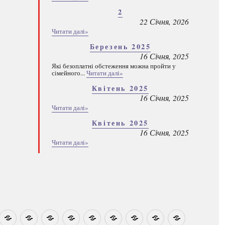
2
22 Січня, 2026
Читати далі»
Березень 2025
16 Січня, 2025
Які безоплатні обстеження можна пройти у
сімейного...
Читати далі»
Квітень 2025
16 Січня, 2025
Читати далі»
Квітень 2025
16 Січня, 2025
Читати далі»
овини
Навчально-
Ми
Звіти
Про
План
Розумовські
Реєстрація
Каталог
Які
методичні
на
центр
графік
зустрічі
програм
безоплатні