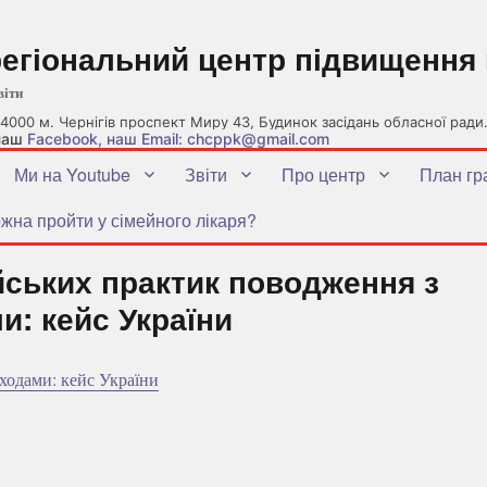
регіональний центр підвищення 
віти
4000 м. Чернігів проспект Миру 43, Будинок засідань обласної ради
 наш
Facebook
, наш Email: chcppk@gmail.com
Ми на Youtube
Звіти
Про центр
План гр
жна пройти у сімейного лікаря?
ських практик поводження з
и: кейс України
ходами: кейс України