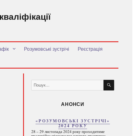
кваліфікації
.
афік
Розумовські зустрічі
Реєстрація
ШУКАТИ
Пошук
за
запитом:
АНОНСИ
«РОЗУМОВСЬКІ ЗУСТРІЧІ»
2024 РОКУ
28 – 29 листопада 2024 року проходитиме
традиційна міжнародна науково-практична...