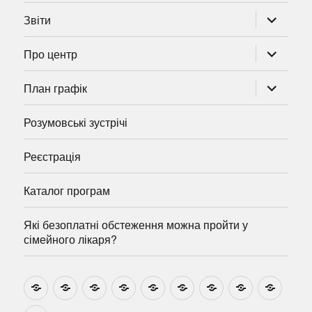
розгорну
Звіти
підменю
розгорну
Про центр
підменю
розгорну
План графік
підменю
Розумовські зустрічі
Реєстрація
Каталог програм
Які безоплатні обстеження можна пройти у
сімейного лікаря?
Новини
Навчально-
Ми
Звіти
Про
План
Розумовські
Реєстрація
Катал
методичні
на
центр
графік
зустрічі
прогр
розробки
Youtube
Які