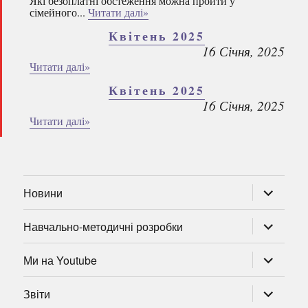
Які безоплатні обстеження можна пройти у
сімейного...
Читати далі»
Квітень 2025
16 Січня, 2025
Читати далі»
Квітень 2025
16 Січня, 2025
Читати далі»
розгорну
Новини
підменю
розгорну
Навчально-методичні розробки
підменю
розгорну
Ми на Youtube
підменю
розгорну
Звіти
підменю