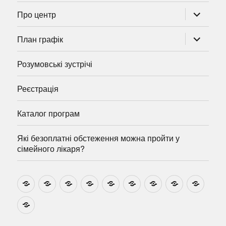
розгорну
Про центр
підменю
розгорну
План графік
підменю
Розумовські зустрічі
Реєстрація
Каталог програм
Які безоплатні обстеження можна пройти у
сімейного лікаря?
Новини
Навчально-
Ми
Звіти
Про
План
Розумовські
Реєстрація
Катал
методичні
на
центр
графік
зустрічі
прогр
розробки
Youtube
Які
безоплатні
обстеження