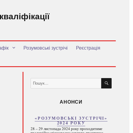
кваліфікації
.
афік
Розумовські зустрічі
Реєстрація
ШУКАТИ
Пошук
за
запитом:
АНОНСИ
«РОЗУМОВСЬКІ ЗУСТРІЧІ»
2024 РОКУ
28 – 29 листопада 2024 року проходитиме
традиційна міжнародна науково-практична...