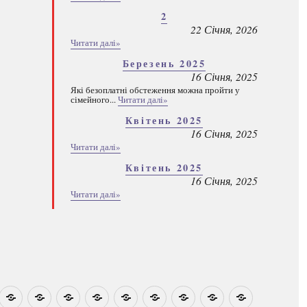
2
22 Січня, 2026
Читати далі»
Березень 2025
16 Січня, 2025
Які безоплатні обстеження можна пройти у
сімейного...
Читати далі»
Квітень 2025
16 Січня, 2025
Читати далі»
Квітень 2025
16 Січня, 2025
Читати далі»
овини
Навчально-
Ми
Звіти
Про
План
Розумовські
Реєстрація
Каталог
Які
методичні
на
центр
графік
зустрічі
програм
безоплатні