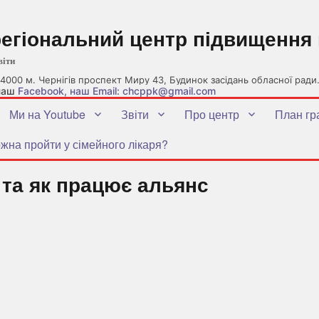
регіональний центр підвищення 
віти
4000 м. Чернігів проспект Миру 43, Будинок засідань обласної ради
 наш
Facebook
, наш Email: chcppk@gmail.com
Ми на Youtube
Звіти
Про центр
План гр
жна пройти у сімейного лікаря?
та як працює альянс